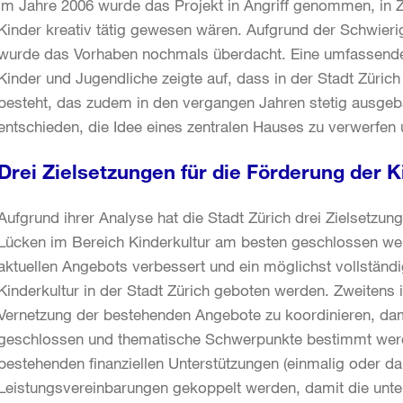
Im Jahre 2006 wurde das Projekt in Angriff genommen, in Zü
Kinder kreativ tätig gewesen wären. Aufgrund der Schwierig
wurde das Vorhaben nochmals überdacht. Eine umfassende
Kinder und Jugendliche zeigte auf, dass in der Stadt Zürich 
besteht, das zudem in den vergangen Jahren stetig ausgeba
entschieden, die Idee eines zentralen Hauses zu verwerfen u
Drei Zielsetzungen für die Förderung der K
Aufgrund ihrer Analyse hat die Stadt Zürich drei Zielsetzun
Lücken im Bereich Kinderkultur am besten geschlossen wer
aktuellen Angebots verbessert und ein möglichst vollstän
Kinderkultur in der Stadt Zürich geboten werden. Zweitens 
Vernetzung der bestehenden Angebote zu koordinieren, da
geschlossen und thematische Schwerpunkte bestimmt werde
bestehenden finanziellen Unterstützungen (einmalig oder dau
Leistungsvereinbarungen gekoppelt werden, damit die unters