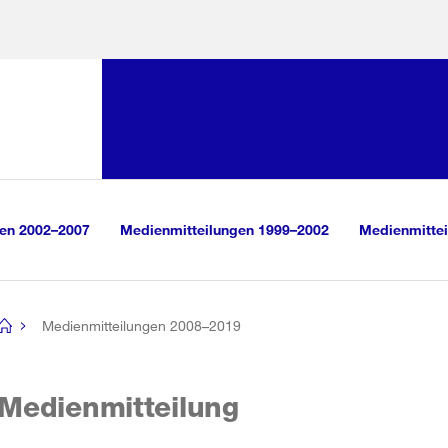
Sprunglink:
Navigation
sauswahl
vigation
m Inhalt
r Suche
gen 2002–2007
Medienmitteilungen 1999–2002
Medienmittei
Medienmitteilungen 2008–2019
[no
title]
Medienmitteilung