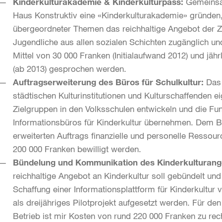
Kinderkulturakademie & Kinderkulturpass:
Gemeinsa
Haus Konstruktiv eine «Kinderkulturakademie» gründen, d
übergeordneter Themen das reichhaltige Angebot der Zür
Jugendliche aus allen sozialen Schichten zugänglich un
Mittel von 30 000 Franken (Initialaufwand 2012) und jäh
(ab 2013) gesprochen werden.
Auftragserweiterung des Büros für Schulkultur:
Das
städtischen Kulturinstitutionen und Kulturschaffenden 
Zielgruppen in den Volksschulen entwickeln und die Fu
Informationsbüros für Kinderkultur übernehmen. Dem Bür
erweiterten Auftrags finanzielle und personelle Resso
200 000 Franken bewilligt werden.
Bündelung und Kommunikation des Kinderkulturange
reichhaltige Angebot an Kinderkultur soll gebündelt un
Schaffung einer Informationsplattform für Kinderkultur v
als dreijähriges Pilotprojekt aufgesetzt werden. Für de
Betrieb ist mir Kosten von rund 220 000 Franken zu rec