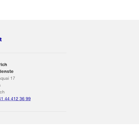
t
rich
ienste
squai 17
s
ich
41 44 412 36 99