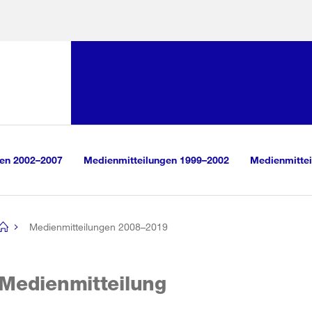
Sprunglink:
Navigation
sauswahl
vigation
m Inhalt
r Suche
gen 2002–2007
Medienmitteilungen 1999–2002
Medienmittei
Medienmitteilungen 2008–2019
[no
title]
Medienmitteilung