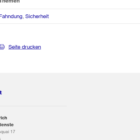
Themen
Fahndung
Sicherheit
Seite drucken
t
rich
ienste
squai 17
s