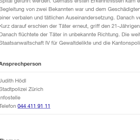
Spital geführt werden. Gemäss ersten Erkenntnissen kam e
Begleitung von zwei Bekannten war und dem Geschädigten, 
einer verbalen und tätlichen Auseinandersetzung. Danach ve
Kurz darauf erschien der Täter erneut, griff den 21-Jährigen
Danach flüchtete der Täter in unbekannte Richtung. Die we
Staatsanwaltschaft IV für Gewaltdelikte und die Kantonspoli
Weitere
Ansprechperson
Informationen
Judith Hödl
Stadtpolizei Zürich
Infostelle
Telefon
044 411 91 11