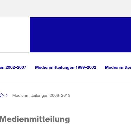
Sprunglink:
Navigation
sauswahl
vigation
m Inhalt
r Suche
gen 2002–2007
Medienmitteilungen 1999–2002
Medienmittei
Medienmitteilungen 2008–2019
[no
title]
Medienmitteilung