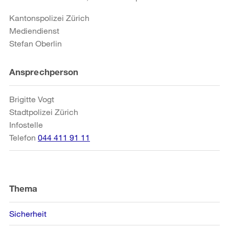
Kantonspolizei Zürich
Mediendienst
Stefan Oberlin
Weitere
Ansprechperson
Informationen
Brigitte Vogt
Stadtpolizei Zürich
Infostelle
Telefon
044 411 91 11
Thema
Sicherheit