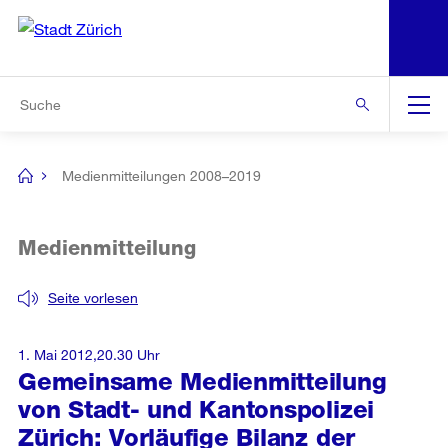
N
S
Zur Bereichsauswahl
Zur Hilfsnavigation
Zum Inhalt
Zur Suche
Suche
Global
Navigation
Medienmitteilungen 2008–2019
[no
title]
Medienmitteilung
Seite vorlesen
1. Mai 2012,20.30 Uhr
Gemeinsame Medienmitteilung
von Stadt- und Kantonspolizei
Zürich: Vorläufige Bilanz der