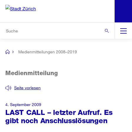
N
S
Zur Bereichsauswahl
Zur Hilfsnavigation
Zum Inhalt
Zur Suche
Suche
Global
Navigation
Medienmitteilungen 2008–2019
[no
title]
Medienmitteilung
Seite vorlesen
4. September 2009
LAST CALL – letzter Aufruf. Es
gibt noch Anschlusslösungen