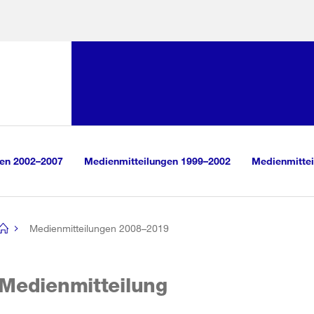
Sprunglink:
Navigation
sauswahl
vigation
m Inhalt
r Suche
gen 2002–2007
Medienmitteilungen 1999–2002
Medienmittei
Medienmitteilungen 2008–2019
[no
title]
Medienmitteilung