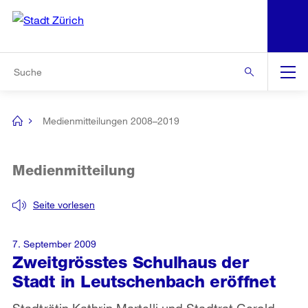
N
S
Zur Bereichsauswahl
Zur Hilfsnavigation
Zum Inhalt
Zur Suche
Suche
Global
Navigation
Medienmitteilungen 2008–2019
[no
title]
Medienmitteilung
Seite vorlesen
7. September 2009
Zweitgrösstes Schulhaus der
Stadt in Leutschenbach eröffnet
Stadträtin Kathrin Martelli und Stadtrat Gerold