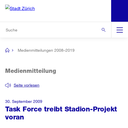
N
S
Zur Bereichsauswahl
Zur Hilfsnavigation
Zum Inhalt
Zur Suche
Suche
Global
Navigation
Medienmitteilungen 2008–2019
[no
title]
Medienmitteilung
Seite vorlesen
30. September 2009
Task Force treibt Stadion-Projekt
voran