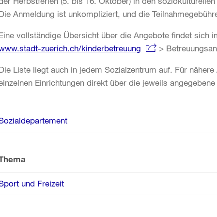
der Herbstferien (5. bis 16. Oktober) in den soziokulturelle
Die Anmeldung ist unkompliziert, und die Teilnahmegebühr
Eine vollständige Übersicht über die Angebote findet sich im
www.stadt-zuerich.ch/kinderbetreuung
> Betreuungsan
Die Liste liegt auch in jedem Sozialzentrum auf. Für nähe
einzelnen Einrichtungen direkt über die jeweils angegebene
Weitere
Sozialdepartement
Informationen
Thema
Sport und Freizeit