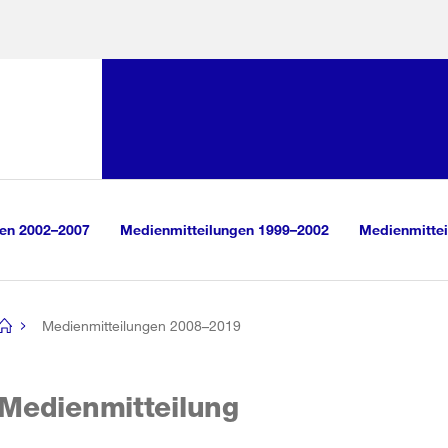
Sprunglink:
Navigation
sauswahl
vigation
m Inhalt
r Suche
gen 2002–2007
Medienmitteilungen 1999–2002
Medienmittei
Medienmitteilungen 2008–2019
[no
title]
Medienmitteilung