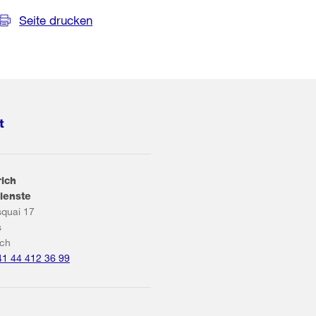
Seite drucken
t
rich
ienste
squai 17
s
ich
41 44 412 36 99