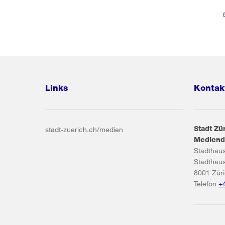
Links
Kontak
Stadt Zü
stadt-zuerich.ch/medien
Mediend
Stadthau
Stadthau
8001
Zür
Telefon
+