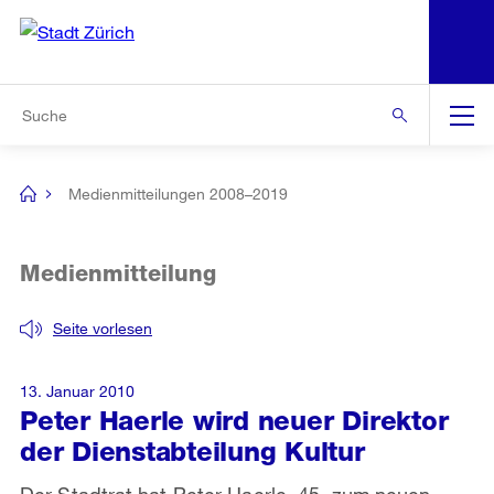
N
S
Zur Bereichsauswahl
Zur Hilfsnavigation
Zum Inhalt
Zur Suche
Suche
Global
Navigation
Medienmitteilungen 2008–2019
[no
title]
Medienmitteilung
Seite vorlesen
13. Januar 2010
Peter Haerle wird neuer Direktor
der Dienstabteilung Kultur
Der Stadtrat hat Peter Haerle, 45, zum neuen