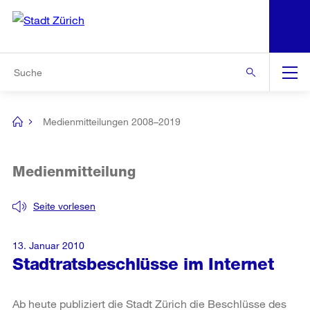
N
S
Zur Bereichsauswahl
Zur Hilfsnavigation
Zum Inhalt
Zur Suche
Suche
Global
Navigation
Medienmitteilungen 2008–2019
[no
title]
Medienmitteilung
Seite vorlesen
13. Januar 2010
Stadtratsbeschlüsse im Internet
Ab heute publiziert die Stadt Zürich die Beschlüsse des