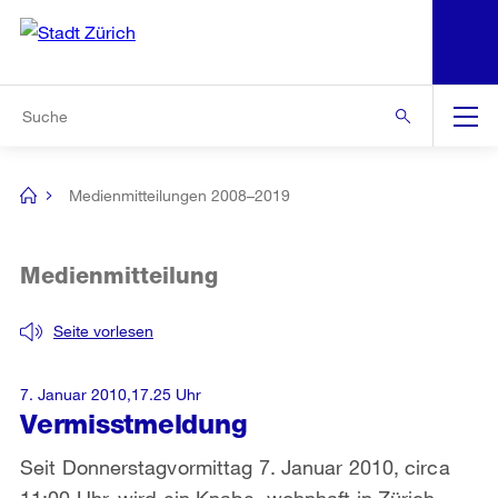
N
S
Zur Bereichsauswahl
Zur Hilfsnavigation
Zum Inhalt
Zur Suche
Suche
Global
Navigation
Medienmitteilungen 2008–2019
[no
title]
Medienmitteilung
Seite vorlesen
7. Januar 2010,17.25 Uhr
Vermisstmeldung
Seit Donnerstagvormittag 7. Januar 2010, circa
11:00 Uhr, wird ein Knabe, wohnhaft in Zürich-