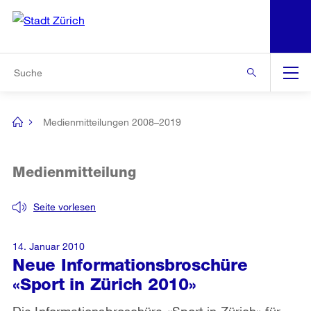
N
S
Zur Bereichsauswahl
Zur Hilfsnavigation
Zum Inhalt
Zur Suche
Suche
Global
Navigation
Medienmitteilungen 2008–2019
[no
title]
Medienmitteilung
Seite vorlesen
14. Januar 2010
Neue Informationsbroschüre
«Sport in Zürich 2010»
Die Informationsbroschüre «Sport in Zürich» für