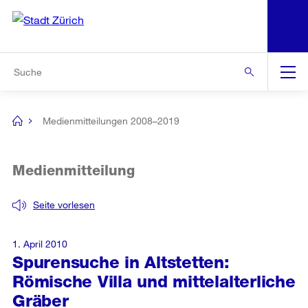
N
S
Zur Bereichsauswahl
Zur Hilfsnavigation
Zum Inhalt
Zur Suche
Suche
Global
Navigation
Medienmitteilungen 2008–2019
[no
title]
Medienmitteilung
Seite vorlesen
1. April 2010
Spurensuche in Altstetten:
Römische Villa und mittelalterliche
Gräber