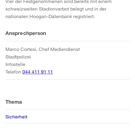
Vier der Festgenommenen sind bereits mit einem
schweizweiten Stadionverbot belegt und in der
nationalen Hoogan-Datenbank registriert.
Weitere
Ansprechperson
Informationen
Marco Cortesi, Chef Mediendienst
Stadtpolizei
Infostelle
Telefon
044 411 91 11
Thema
Sicherheit