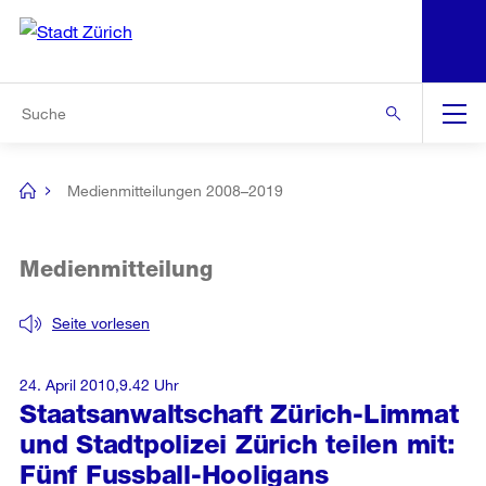
N
S
Zur Bereichsauswahl
Zur Hilfsnavigation
Zum Inhalt
Zur Suche
Suche
Global
Navigation
Medienmitteilungen 2008–2019
[no
title]
Medienmitteilung
Seite vorlesen
24. April 2010,9.42 Uhr
Staatsanwaltschaft Zürich-Limmat
und Stadtpolizei Zürich teilen mit:
Fünf Fussball-Hooligans