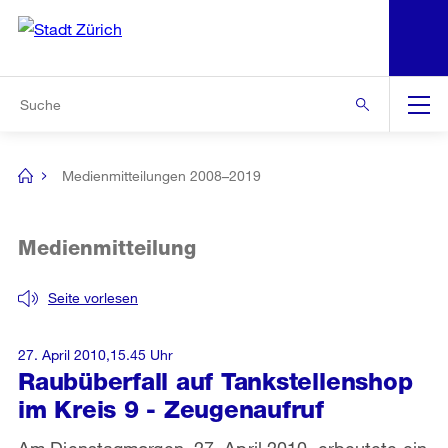
N
S
Zur Bereichsauswahl
Zur Hilfsnavigation
Zum Inhalt
Zur Suche
Suche
Global
Navigation
Medienmitteilungen 2008–2019
[no
title]
Medienmitteilung
Seite vorlesen
27. April 2010,15.45 Uhr
Raubüberfall auf Tankstellenshop
im Kreis 9 - Zeugenaufruf
Am Dienstagmorgen, 27. April 2010, erbeutete ein