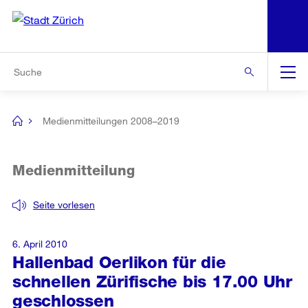
N
S
Zur Bereichsauswahl
Zur Hilfsnavigation
Zum Inhalt
Zur Suche
Suche
Global
Navigation
Medienmitteilungen 2008–2019
[no
title]
Medienmitteilung
Seite vorlesen
6. April 2010
Hallenbad Oerlikon für die
schnellen Zürifische bis 17.00 Uhr
geschlossen