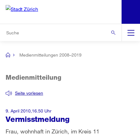
N
S
Zur Bereichsauswahl
Zur Hilfsnavigation
Zum Inhalt
Zur Suche
Suche
Global
Navigation
Medienmitteilungen 2008–2019
[no
title]
Medienmitteilung
Seite vorlesen
9. April 2010,16.50 Uhr
Vermisstmeldung
Frau, wohnhaft in Zürich, im Kreis 11