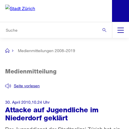
N
S
Zur Bereichsauswahl
Zur Hilfsnavigation
Zum Inhalt
Zur Suche
Suche
Global
Navigation
Medienmitteilungen 2008–2019
[no
title]
Medienmitteilung
Seite vorlesen
30. April 2010,10.24 Uhr
Attacke auf Jugendliche im
Niederdorf geklärt
Der Jugenddienst der Stadtpolizei Zürich hat ein