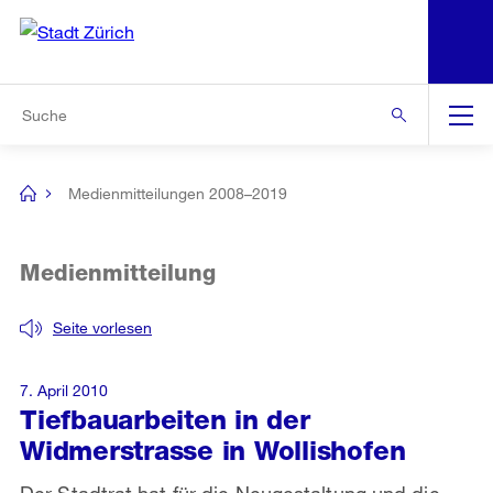
N
S
Zur Bereichsauswahl
Zur Hilfsnavigation
Zum Inhalt
Zur Suche
Suche
Global
Navigation
Medienmitteilungen 2008–2019
[no
title]
Medienmitteilung
Seite vorlesen
7. April 2010
Tiefbauarbeiten in der
Widmerstrasse in Wollishofen
Der Stadtrat hat für die Neugestaltung und die