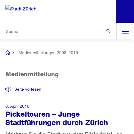
N
S
Zur Bereichsauswahl
Zur Hilfsnavigation
Zum Inhalt
Zur Suche
Suche
Global
Navigation
Medienmitteilungen 2008–2019
[no
title]
Medienmitteilung
Seite vorlesen
8. April 2010
Pickeltouren – Junge
Stadtführungen durch Zürich
Möchten Sie die Stadt aus dem Blickwinkel von