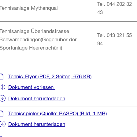
Tel. 044 202 32
Tennisanlage Mythenquai
43
Tennisanlage Überlandstrasse
Tel. 043 321 55
Schwamendingen(Gegenüber der
94
Sportanlage Heerenschürli)
Weitere
Tennis-Flyer
(PDF, 2 Seiten, 676 KB)
Informationen
Dokument vorlesen
Dokument herunterladen
Tennisspieler (Quelle: BASPO)
(Bild, 1 MB)
Dokument herunterladen