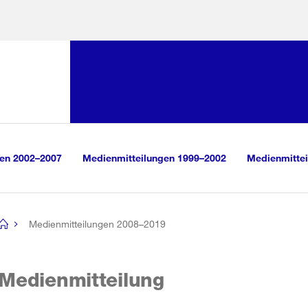
Sprunglink:
Navigation
sauswahl
vigation
m Inhalt
r Suche
gen 2002–2007
Medienmitteilungen 1999–2002
Medienmittei
Medienmitteilungen 2008–2019
[no
title]
Medienmitteilung