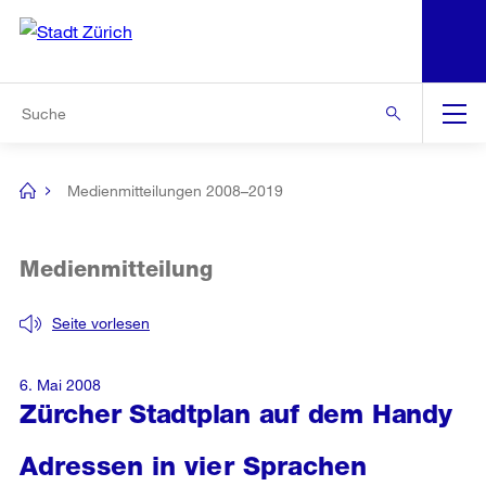
N
S
Zur Bereichsauswahl
Zur Hilfsnavigation
Zum Inhalt
Zur Suche
Suche
Global
Navigation
Medienmitteilungen 2008–2019
[no
title]
Medienmitteilung
Seite vorlesen
6. Mai 2008
Zürcher Stadtplan auf dem Handy
Adressen in vier Sprachen