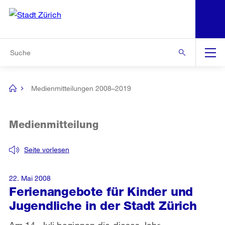
N
S
Zur Bereichsauswahl
Zur Hilfsnavigation
Zum Inhalt
Zur Suche
Suche
Global
Navigation
Medienmitteilungen 2008–2019
[no
title]
Medienmitteilung
Seite vorlesen
22. Mai 2008
Ferienangebote für Kinder und
Jugendliche in der Stadt Zürich
Am 14. Juli beginnen die dieses Jahr