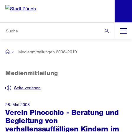
N
S
Zur Bereichsauswahl
Zur Hilfsnavigation
Zum Inhalt
Zur Suche
Suche
Global
Navigation
Medienmitteilungen 2008–2019
[no
title]
Medienmitteilung
Seite vorlesen
28. Mai 2008
Verein Pinocchio - Beratung und
Begleitung von
verhaltensauffälligen Kindern im