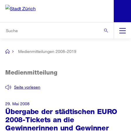
N
S
Zur Bereichsauswahl
Zur Hilfsnavigation
Zum Inhalt
Zur Suche
Suche
Global
Navigation
Medienmitteilungen 2008–2019
[no
title]
Medienmitteilung
Seite vorlesen
29. Mai 2008
Übergabe der städtischen EURO
2008-Tickets an die
Gewinnerinnen und Gewinner