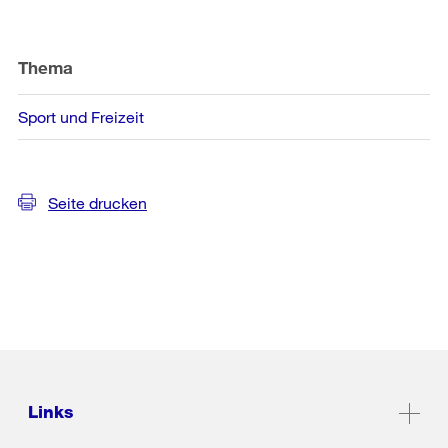
Weitere
Informationen
Thema
Sport und Freizeit
Seite drucken
Links