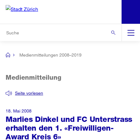
N
S
Zur Bereichsauswahl
Zur Hilfsnavigation
Zum Inhalt
Zur Suche
Suche
Global
Navigation
Medienmitteilungen 2008–2019
[no
title]
Medienmitteilung
Seite vorlesen
18. Mai 2008
Marlies Dinkel und FC Unterstrass
erhalten den 1. «Freiwilligen-
Award Kreis 6»