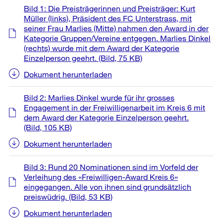
Weitere
Bild 1: Die Preisträgerinnen und Preisträger: Kurt
Informationen
Müller (links), Präsident des FC Unterstrass, mit
seiner Frau Marlies (Mitte) nahmen den Award in der
Kategorie Gruppen/Vereine entgegen. Marlies Dinkel
(rechts) wurde mit dem Award der Kategorie
Einzelperson geehrt.
(Bild, 75 KB)
Dokument herunterladen
Bild 2: Marlies Dinkel wurde für ihr grosses
Engagement in der Freiwilligenarbeit im Kreis 6 mit
dem Award der Kategorie Einzelperson geehrt.
(Bild, 105 KB)
Dokument herunterladen
Bild 3: Rund 20 Nominationen sind im Vorfeld der
Verleihung des «Freiwilligen-Award Kreis 6»
eingegangen. Alle von ihnen sind grundsätzlich
preiswüdrig.
(Bild, 53 KB)
Dokument herunterladen