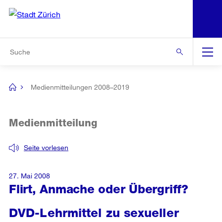
N
S
Zur Bereichsauswahl
Zur Hilfsnavigation
Zum Inhalt
Zur Suche
Suche
Global
Navigation
Medienmitteilungen 2008–2019
[no
title]
Medienmitteilung
Seite vorlesen
27. Mai 2008
Flirt, Anmache oder Übergriff?
DVD-Lehrmittel zu sexueller