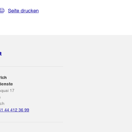
Seite drucken
t
rich
ienste
squai 17
s
ich
41 44 412 36 99