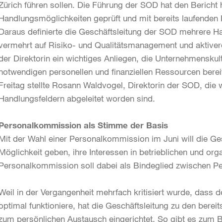
Zürich führen sollen. Die Führung der SOD hat den Bericht 
Handlungsmöglichkeiten geprüft und mit bereits laufende
Daraus definierte die Geschäftsleitung der SOD mehrere Ha
vermehrt auf Risiko- und Qualitätsmanagement und aktivere
der Direktorin ein wichtiges Anliegen, die Unternehmenskultu
notwendigen personellen und finanziellen Ressourcen bere
Freitag stellte Rosann Waldvogel, Direktorin der SOD, die
Handlungsfeldern abgeleitet worden sind.
Personalkommission als Stimme der Basis
Mit der Wahl einer Personalkommission im Juni will die Ge
Möglichkeit geben, ihre Interessen in betrieblichen und or
Personalkommission soll dabei als Bindeglied zwischen Pe
Weil in der Vergangenheit mehrfach kritisiert wurde, dass d
optimal funktioniere, hat die Geschäftsleitung zu den bere
zum persönlichen Austausch eingerichtet. So gibt es zum B