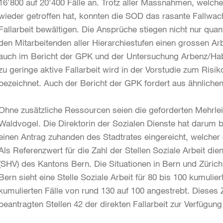
16'800 auf 20'400 Fälle an. Trotz aller Massnahmen, welch
wieder getroffen hat, konnten die SOD das rasante Fallwach
Fallarbeit bewältigen. Die Ansprüche stiegen nicht nur quan
den Mitarbeitenden aller Hierarchiestufen einen grossen Arb
auch im Bericht der GPK und der Untersuchung Arbenz/Habl
zu geringe aktive Fallarbeit wird in der Vorstudie zum Ris
bezeichnet. Auch der Bericht der GPK fordert aus ähnlich
Ohne zusätzliche Ressourcen seien die geforderten Mehrle
Waldvogel. Die Direktorin der Sozialen Dienste hat darum 
einen Antrag zuhanden des Stadtrates eingereicht, welcher d
Als Referenzwert für die Zahl der Stellen Soziale Arbeit di
(SHV) des Kantons Bern. Die Situationen in Bern und Zürich
Bern sieht eine Stelle Soziale Arbeit für 80 bis 100 kumulie
kumulierten Fälle von rund 130 auf 100 angestrebt. Dieses 
beantragten Stellen 42 der direkten Fallarbeit zur Verfügung