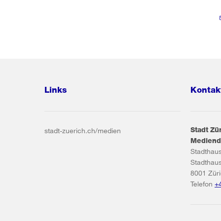
Links
Kontak
Stadt Zü
stadt-zuerich.ch/medien
Mediend
Stadthau
Stadthau
8001
Zür
Telefon
+