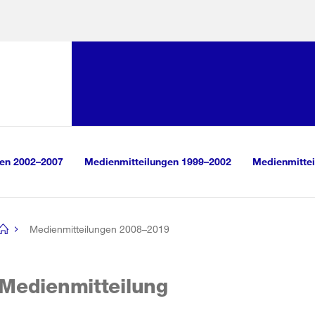
Sprunglink:
Navigation
sauswahl
vigation
m Inhalt
r Suche
gen 2002–2007
Medienmitteilungen 1999–2002
Medienmittei
Medienmitteilungen 2008–2019
[no
title]
Medienmitteilung