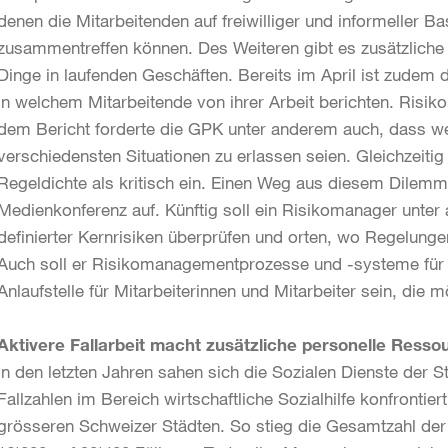
denen die Mitarbeitenden auf freiwilliger und informeller 
zusammentreffen können. Des Weiteren gibt es zusätzliche 
Dinge in laufenden Geschäften. Bereits im April ist zudem 
in welchem Mitarbeitende von ihrer Arbeit berichten. Risik
dem Bericht forderte die GPK unter anderem auch, dass w
verschiedensten Situationen zu erlassen seien. Gleichzeiti
Regeldichte als kritisch ein. Einen Weg aus diesem Dilem
Medienkonferenz auf. Künftig soll ein Risikomanager unte
definierter Kernrisiken überprüfen und orten, wo Regelung
Auch soll er Risikomanagementprozesse und -systeme für 
Anlaufstelle für Mitarbeiterinnen und Mitarbeiter sein, die
Aktivere Fallarbeit macht zusätzliche personelle Resso
In den letzten Jahren sahen sich die Sozialen Dienste der 
Fallzahlen im Bereich wirtschaftliche Sozialhilfe konfrontier
grösseren Schweizer Städten. So stieg die Gesamtzahl der 