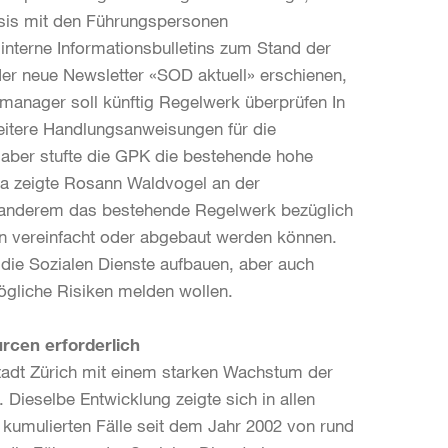
Basis mit den Führungspersonen
interne Informationsbulletins zum Stand der
der neue Newsletter «SOD aktuell» erschienen,
omanager soll künftig Regelwerk überprüfen In
eitere Handlungsanweisungen für die
g aber stufte die GPK die bestehende hohe
ma zeigte Rosann Waldvogel an der
r anderem das bestehende Regelwerk bezüglich
en vereinfacht oder abgebaut werden können.
die Sozialen Dienste aufbauen, aber auch
 mögliche Risiken melden wollen.
urcen erforderlich
Stadt Zürich mit einem starken Wachstum der
t. Dieselbe Entwicklung zeigte sich in allen
kumulierten Fälle seit dem Jahr 2002 von rund