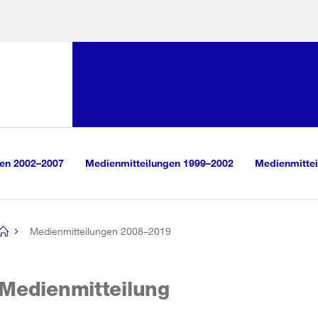
Sprunglink:
Navigation
sauswahl
vigation
m Inhalt
r Suche
gen 2002–2007
Medienmitteilungen 1999–2002
Medienmittei
Medienmitteilungen 2008–2019
[no
title]
Medienmitteilung