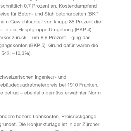
schnittlich 0,7 Prozent an. Kostendämpfend
reise für Beton- und Stahlbetonarbeiten (BKP
inem Gewichtsanteil von knapp 85 Prozent die
se. In der Hauptgruppe Umgebung (BKP 4)
ärker zurück – um 8,9 Prozent – ging das
angskonten (BKP 5). Grund dafür waren die
 542: –10,3%).
hweizerischen Ingenieur- und
 Gebäudequadratmeterpreis bei 1910 Franken.
he betrug – ebenfalls gemäss erwähnter Norm
sondere höhere Lohnkosten, Preisrückgänge
ründet. Die Konjunkturlage ist in der Zürcher