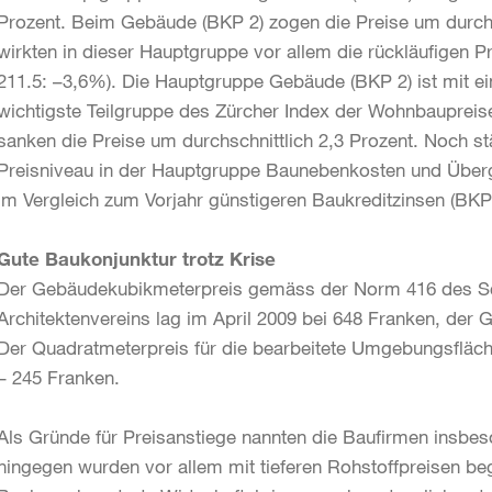
Prozent. Beim Gebäude (BKP 2) zogen die Preise um durch
wirkten in dieser Hauptgruppe vor allem die rückläufigen P
211.5: –3,6%). Die Hauptgruppe Gebäude (BKP 2) ist mit e
wichtigste Teilgruppe des Zürcher Index der Wohnbauprei
sanken die Preise um durchschnittlich 2,3 Prozent. Noch st
Preisniveau in der Hauptgruppe Baunebenkosten und Überg
im Vergleich zum Vorjahr günstigeren Baukreditzinsen (BKP
Gute Baukonjunktur trotz Krise
Der Gebäudekubikmeterpreis gemäss der Norm 416 des Sc
Architektenvereins lag im April 2009 bei 648 Franken, der
Der Quadratmeterpreis für die bearbeitete Umgebungsfläc
– 245 Franken.
Als Gründe für Preisanstiege nannten die Baufirmen insbe
hingegen wurden vor allem mit tieferen Rohstoffpreisen beg