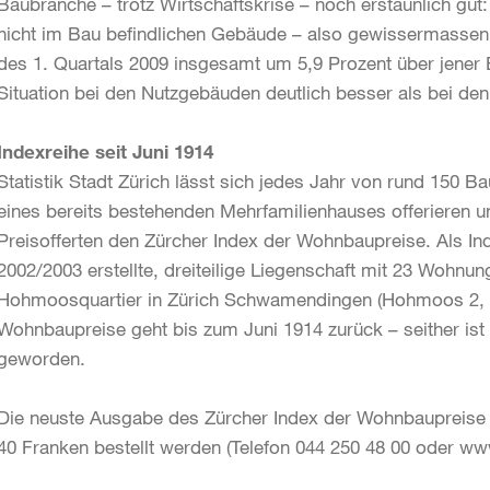
Baubranche – trotz Wirtschaftskrise – noch erstaunlich gu
nicht im Bau befindlichen Gebäude – also gewissermassen 
des 1. Quartals 2009 insgesamt um 5,9 Prozent über jener E
Situation bei den Nutzgebäuden deutlich besser als bei d
Indexreihe seit Juni 1914
Statistik Stadt Zürich lässt sich jedes Jahr von rund 15
eines bereits bestehenden Mehrfamilienhauses offerieren 
Preisofferten den Zürcher Index der Wohnbaupreise. Als Ind
2002/2003 erstellte, dreiteilige Liegenschaft mit 23 Wohnu
Hohmoosquartier in Zürich Schwamendingen (Hohmoos 2, 2a
Wohnbaupreise geht bis zum Juni 1914 zurück – seither ist
geworden.
Die neuste Ausgabe des Zürcher Index der Wohnbaupreise k
40 Franken bestellt werden (Telefon 044 250 48 00 oder www.