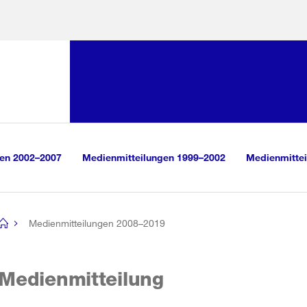
Sprunglink:
Navigation
sauswahl
vigation
m Inhalt
r Suche
gen 2002–2007
Medienmitteilungen 1999–2002
Medienmittei
Medienmitteilungen 2008–2019
[no
title]
Medienmitteilung