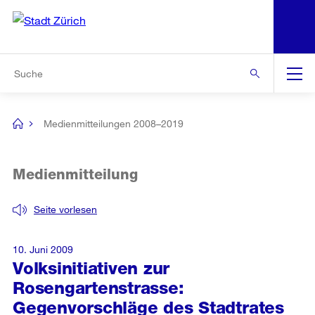
N
S
Zur Bereichsauswahl
Zur Hilfsnavigation
Zum Inhalt
Zur Suche
Suche
Global
Navigation
Medienmitteilungen 2008–2019
[no
title]
Medienmitteilung
Seite vorlesen
10. Juni 2009
Volksinitiativen zur
Rosengartenstrasse:
Gegenvorschläge des Stadtrates