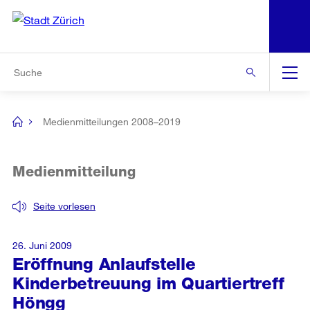
N
S
Zur Bereichsauswahl
Zur Hilfsnavigation
Zum Inhalt
Zur Suche
Suche
Global
Navigation
Medienmitteilungen 2008–2019
[no
title]
Medienmitteilung
Seite vorlesen
26. Juni 2009
Eröffnung Anlaufstelle
Kinderbetreuung im Quartiertreff
Höngg