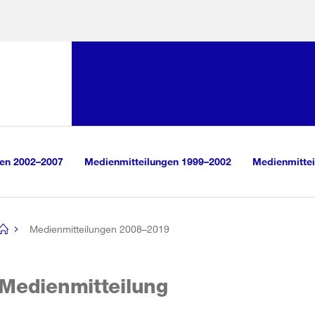
Sprunglink:
Navigation
sauswahl
vigation
m Inhalt
r Suche
gen 2002–2007
Medienmitteilungen 1999–2002
Medienmittei
Medienmitteilungen 2008–2019
[no
title]
Medienmitteilung