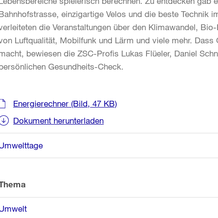
Lebensbereiche spielerisch berechnen. Zu entdecken gab e
Bahnhofstrasse, einzigartige Velos und die beste Technik
verleiteten die Veranstaltungen über den Klimawandel, Bi
von Luftqualität, Mobilfunk und Lärm und viele mehr. Dass
macht, bewiesen die ZSC-Profis Lukas Flüeler, Daniel Sch
persönlichen Gesundheits-Check.
Weitere
Energierechner
(Bild, 47 KB)
Informationen
Dokument herunterladen
Umwelttage
Thema
Umwelt