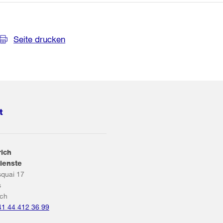
Seite drucken
t
rich
ienste
squai 17
s
ich
41 44 412 36 99