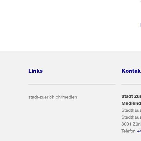
Links
Kontak
Stadt Zü
stadt-zuerich.ch/medien
Mediend
Stadthau
Stadthau
8001
Zür
Telefon
+