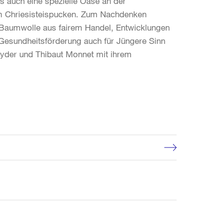
s auch eine spezielle Oase an der
 im Chriesisteispucken. Zum Nachdenken
o-Baumwolle aus fairem Handel, Entwicklungen
 Gesundheitsförderung auch für Jüngere Sinn
nyder und Thibaut Monnet mit ihrem