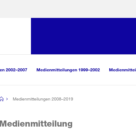
Sprunglink:
Navigation
sauswahl
vigation
m Inhalt
r Suche
gen 2002–2007
Medienmitteilungen 1999–2002
Medienmittei
Medienmitteilungen 2008–2019
[no
title]
Medienmitteilung