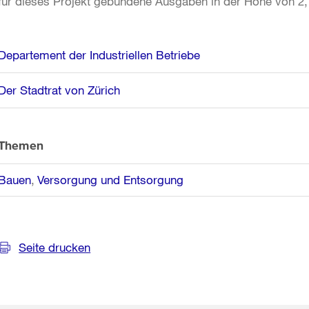
für dieses Projekt gebundene Ausgaben in der Höhe von 2,7
Weitere
Departement der Industriellen Betriebe
Informationen
Der Stadtrat von Zürich
Themen
Bauen
Versorgung und Entsorgung
Seite drucken