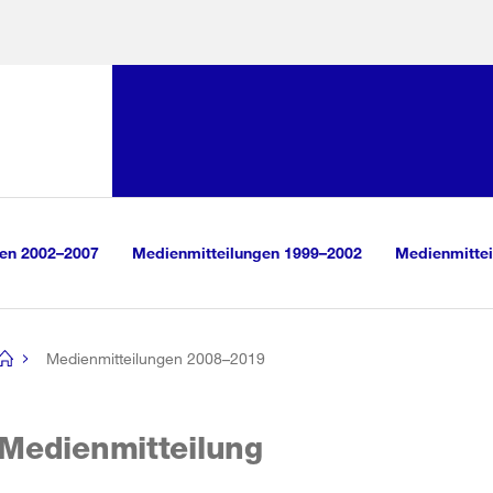
Sprunglink:
Navigation
sauswahl
vigation
m Inhalt
r Suche
gen 2002–2007
Medienmitteilungen 1999–2002
Medienmittei
Medienmitteilungen 2008–2019
[no
title]
Medienmitteilung