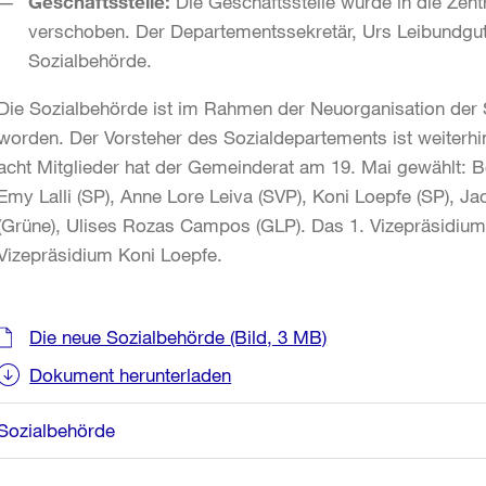
Geschäftsstelle:
Die Geschäftsstelle wurde in die Zen
verschoben. Der Departementssekretär, Urs Leibundgut,
Sozialbehörde.
Die Sozialbehörde ist im Rahmen der Neuorganisation der So
worden. Der Vorsteher des Sozialdepartements ist weiterhi
acht Mitglieder hat der Gemeinderat am 19. Mai gewählt: B
Emy Lalli (SP), Anne Lore Leiva (SVP), Koni Loepfe (SP), Ja
(Grüne), Ulises Rozas Campos (GLP). Das 1. Vizepräsidium 
Vizepräsidium Koni Loepfe.
Weitere
Die neue Sozialbehörde
(Bild, 3 MB)
Informationen
Dokument herunterladen
Sozialbehörde