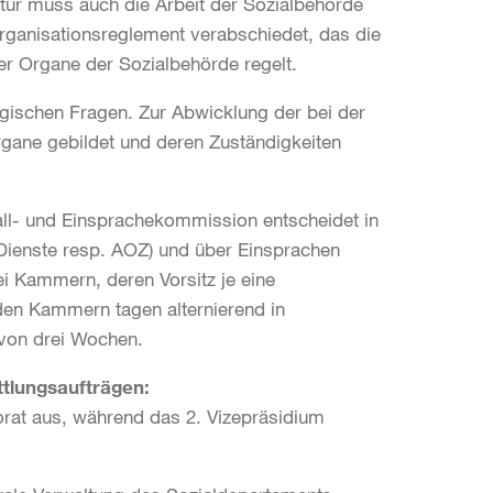
latur muss auch die Arbeit der Sozialbehörde
rganisationsreglement verabschiedet, das die
r Organe der Sozialbehörde regelt.
gischen Fragen. Zur Abwicklung der bei der
rgane gebildet und deren Zuständigkeiten
all- und Einsprachekommission entscheidet in
 Dienste resp. AOZ) und über Einsprachen
i Kammern, deren Vorsitz je eine
iden Kammern tagen alternierend in
 von drei Wochen.
ttlungsaufträgen:
orat aus, während das 2. Vizepräsidium