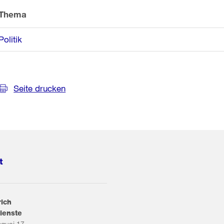
Thema
Politik
Seite drucken
t
rich
ienste
squai 17