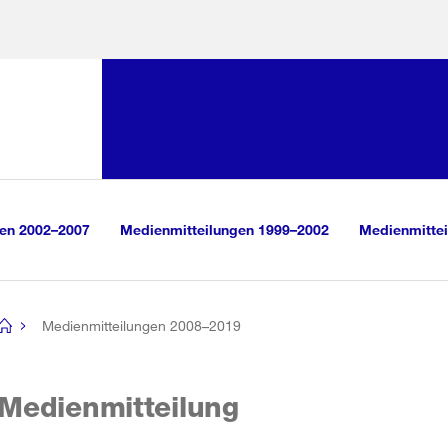
Sprunglink:
Navigation
sauswahl
vigation
m Inhalt
r Suche
gen 2002–2007
Medienmitteilungen 1999–2002
Medienmittei
Medienmitteilungen 2008–2019
[no
title]
Medienmitteilung