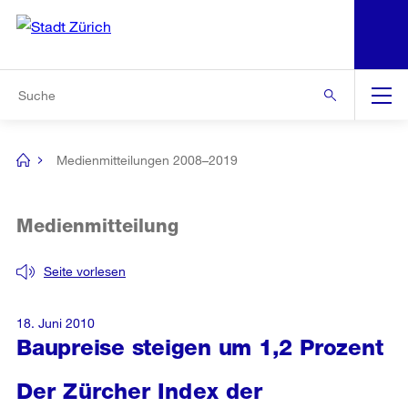
N
S
Zur Bereichsauswahl
Zur Hilfsnavigation
Zum Inhalt
Zur Suche
Suche
Global
Navigation
Medienmitteilungen 2008–2019
[no
title]
Medienmitteilung
Seite vorlesen
18. Juni 2010
Baupreise steigen um 1,2 Prozent
Der Zürcher Index der