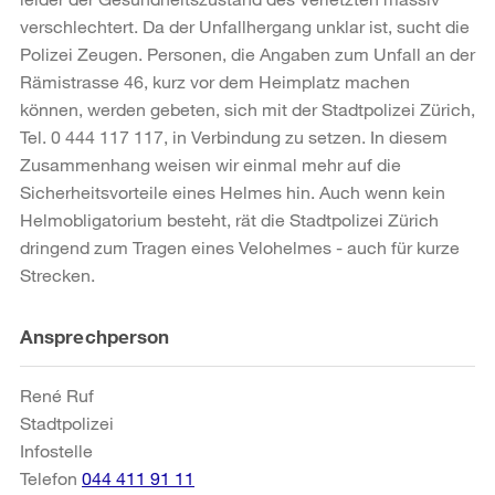
verschlechtert. Da der Unfallhergang unklar ist, sucht die
Polizei Zeugen. Personen, die Angaben zum Unfall an der
Rämistrasse 46, kurz vor dem Heimplatz machen
können, werden gebeten, sich mit der Stadtpolizei Zürich,
Tel. 0 444 117 117, in Verbindung zu setzen. In diesem
Zusammenhang weisen wir einmal mehr auf die
Sicherheitsvorteile eines Helmes hin. Auch wenn kein
Helmobligatorium besteht, rät die Stadtpolizei Zürich
dringend zum Tragen eines Velohelmes - auch für kurze
Strecken.
Weitere
Ansprechperson
Informationen
René Ruf
Stadtpolizei
Infostelle
Telefon
044 411 91 11