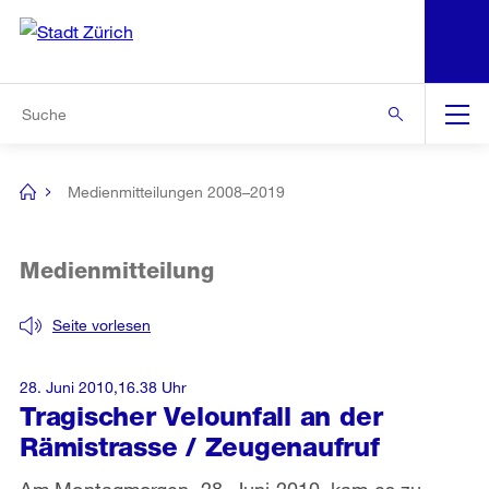
N
S
Zur Bereichsauswahl
Zur Hilfsnavigation
Zum Inhalt
Zur Suche
Suche
Global
Navigation
Medienmitteilungen 2008–2019
[no
title]
Medienmitteilung
Seite vorlesen
28. Juni 2010,16.38 Uhr
Tragischer Velounfall an der
Rämistrasse / Zeugenaufruf
Am Montagmorgen, 28. Juni 2010, kam es zu