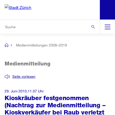
N
S
Zur Bereichsauswahl
Zur Hilfsnavigation
Zum Inhalt
Zur Suche
Suche
Global
Navigation
Medienmitteilungen 2008–2019
[no
title]
Medienmitteilung
Seite vorlesen
29. Juni 2010,11.07 Uhr
Kioskräuber festgenommen
(Nachtrag zur Medienmitteilung –
Kioskverkäufer bei Raub verletzt