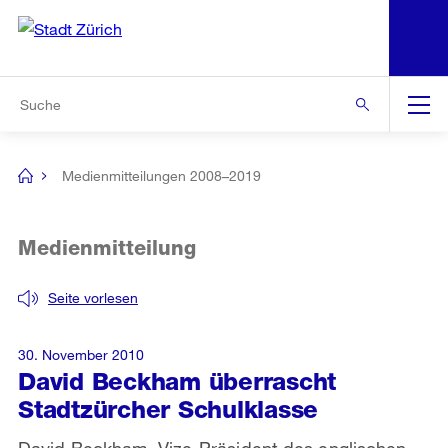
N
S
Zur Bereichsauswahl
Zur Hilfsnavigation
Zum Inhalt
Zur Suche
Suche
Global
Navigation
Medienmitteilungen 2008–2019
[no
title]
Medienmitteilung
Seite vorlesen
30. November 2010
David Beckham überrascht
Stadtzürcher Schulklasse
David Beckham, Vize-Präsident des englischen