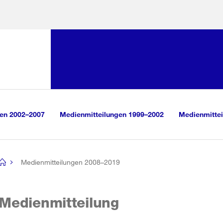
Sprunglink:
Navigation
sauswahl
vigation
m Inhalt
r Suche
gen 2002–2007
Medienmitteilungen 1999–2002
Medienmittei
Medienmitteilungen 2008–2019
[no
title]
Medienmitteilung