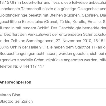
18.15 Uhr in Lederkoffer und liess diese teilweise unbeaufs
unbekannte Täterschaft nützte die günstige Gelegenheit un
Goldfingerringe besetzt mit Steinen (Rubinen, Saphiren, D
geschliffene Einzelsteine (Granat, Türkis, Koralle, Emaille,
Turmalin mit rundem Schliff. Der Geschädigte bemerkte d
Er beziffert den Verkaufswert der entwendeten Schmuckstü
in der Zeit von Samstagabend, 27. November 2010, 18:15
08:45 Uhr in der Halle 9 (Halle neben dem Stadthof 11) an 
Beobachtungen gemacht haben, werden gebeten, sich bei de
irgendwo spezielle Schmuckstücke angeboten werden, bittet
Telefon Nr. 0 444 117 117
Weitere
Ansprechperson
Informationen
Marco Bisa
Stadtpolizei Zürich