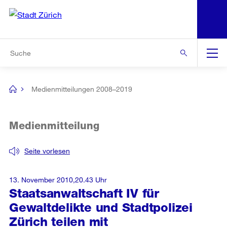
N
S
Zur Bereichsauswahl
Zur Hilfsnavigation
Zum Inhalt
Zur Suche
Suche
Global
Navigation
Medienmitteilungen 2008–2019
[no
title]
Medienmitteilung
Seite vorlesen
13. November 2010,20.43 Uhr
Staatsanwaltschaft IV für
Gewaltdelikte und Stadtpolizei
Zürich teilen mit