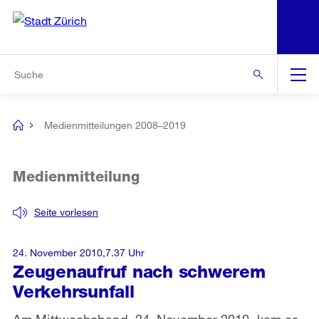
N
S
Zur Bereichsauswahl
Zur Hilfsnavigation
Zum Inhalt
Zur Suche
Suche
Global
Navigation
Medienmitteilungen 2008–2019
[no
title]
Medienmitteilung
Seite vorlesen
24. November 2010,7.37 Uhr
Zeugenaufruf nach schwerem
Verkehrsunfall
Am Mittwochabend, 24. November 2010, kam es