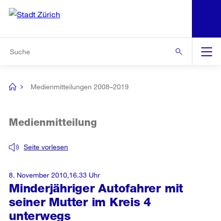
N
S
Zur Bereichsauswahl
Zur Hilfsnavigation
Zum Inhalt
Zur Suche
Suche
Global
Navigation
Medienmitteilungen 2008–2019
[no
title]
Medienmitteilung
Seite vorlesen
8. November 2010,16.33 Uhr
Minderjähriger Autofahrer mit
seiner Mutter im Kreis 4
unterwegs