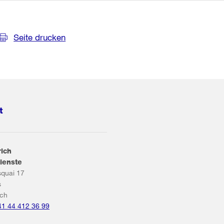
Seite drucken
t
rich
ienste
squai 17
s
ich
41 44 412 36 99