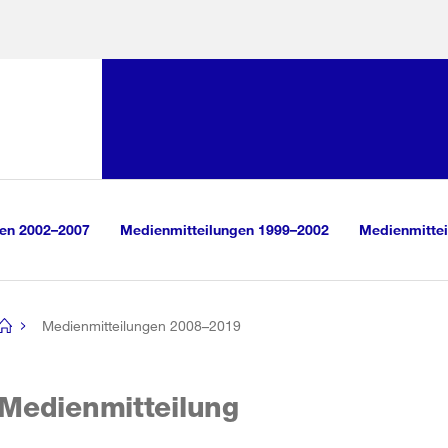
Sprunglink:
Navigation
sauswahl
vigation
m Inhalt
r Suche
gen 2002–2007
Medienmitteilungen 1999–2002
Medienmittei
Medienmitteilungen 2008–2019
[no
title]
Medienmitteilung