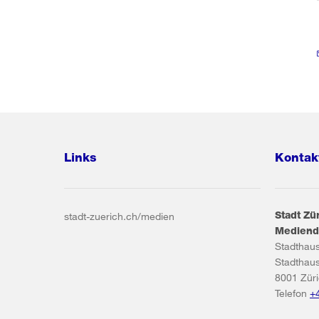
Links
Kontak
Stadt Zü
stadt-zuerich.ch/medien
Mediend
Stadthau
Stadthau
8001
Zür
Telefon
+