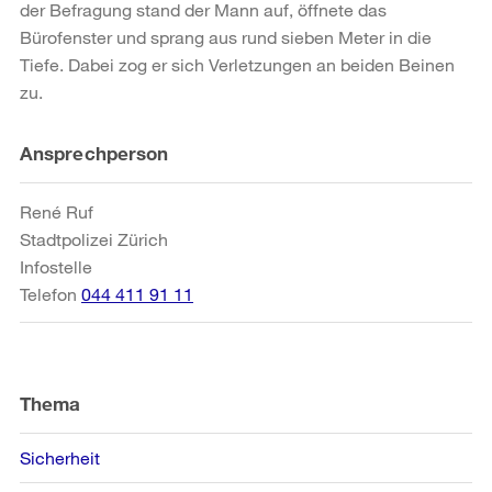
der Befragung stand der Mann auf, öffnete das
Bürofenster und sprang aus rund sieben Meter in die
Tiefe. Dabei zog er sich Verletzungen an beiden Beinen
zu.
Weitere
Ansprechperson
Informationen
René Ruf
Stadtpolizei Zürich
Infostelle
Telefon
044 411 91 11
Thema
Sicherheit