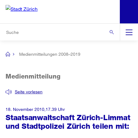
N
S
Zur Bereichsauswahl
Zur Hilfsnavigation
Zum Inhalt
Zur Suche
Suche
Global
Navigation
Medienmitteilungen 2008–2019
[no
title]
Medienmitteilung
Seite vorlesen
18. November 2010,17.39 Uhr
Staatsanwaltschaft Zürich-Limmat
und Stadtpolizei Zürich teilen mit: