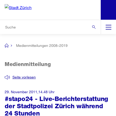
N
S
Zur Bereichsauswahl
Zur Hilfsnavigation
Zum Inhalt
Zur Suche
Suche
Global
Navigation
Medienmitteilungen 2008–2019
[no
title]
Medienmitteilung
Seite vorlesen
29. November 2011,14.48 Uhr
#stapo24 - Live-Berichterstattung
der Stadtpolizei Zürich während
24 Stunden