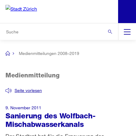
N
S
Zur Bereichsauswahl
Zur Hilfsnavigation
Zum Inhalt
Zur Suche
Suche
Global
Navigation
Medienmitteilungen 2008–2019
[no
title]
Medienmitteilung
Seite vorlesen
9. November 2011
Sanierung des Wolfbach-
Mischabwasserkanals
Der Stadtrat hat für die Erneuerung des