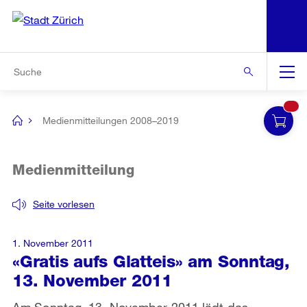
N
S
Zur Bereichsauswahl
Zur Hilfsnavigation
Zum Inhalt
Zur Suche
Suche
Global
Navigation
Medienmitteilungen 2008–2019
[no
title]
Medienmitteilung
Seite vorlesen
1. November 2011
«Gratis aufs Glatteis» am Sonntag,
13. November 2011
Am Sonntag, 13. November 2011 lädt das